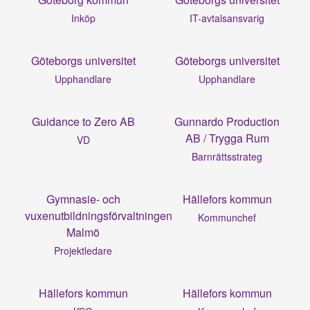
Inköp
IT-avtalsansvarig
Göteborgs universitet
Göteborgs universitet
Upphandlare
Upphandlare
Guidance to Zero AB
Gunnardo Production
AB / Trygga Rum
VD
Barnrättsstrateg
Gymnasie- och
Hällefors kommun
vuxenutbildningsförvaltningen
Kommunchef
Malmö
Projektledare
Hällefors kommun
Hällefors kommun