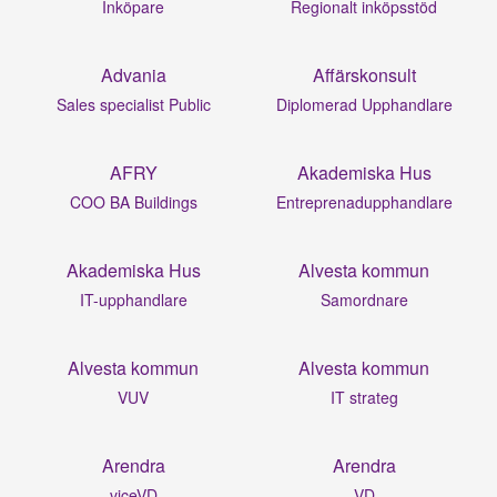
Inköpare
Regionalt inköpsstöd
Advania
Affärskonsult
Sales specialist Public
Diplomerad Upphandlare
AFRY
Akademiska Hus
COO BA Buildings
Entreprenadupphandlare
Akademiska Hus
Alvesta kommun
IT-upphandlare
Samordnare
Alvesta kommun
Alvesta kommun
VUV
IT strateg
Arendra
Arendra
viceVD
VD