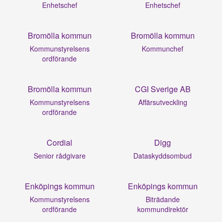
Enhetschef
Enhetschef
Bromölla kommun
Bromölla kommun
Kommunstyrelsens
Kommunchef
ordförande
Bromölla kommun
CGI Sverige AB
Kommunstyrelsens
Affärsutveckling
ordförande
Cordial
Digg
Senior rådgivare
Dataskyddsombud
Enköpings kommun
Enköpings kommun
Kommunstyrelsens
Biträdande
ordförande
kommundirektör