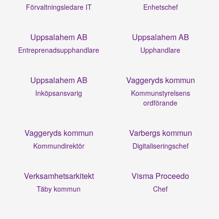
Förvaltningsledare IT
Enhetschef
Uppsalahem AB
Uppsalahem AB
Entreprenadsupphandlare
Upphandlare
Uppsalahem AB
Vaggeryds kommun
Inköpsansvarig
Kommunstyrelsens
ordförande
Vaggeryds kommun
Varbergs kommun
Kommundirektör
Digitaliseringschef
Verksamhetsarkitekt
Visma Proceedo
Täby kommun
Chef