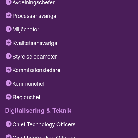
Avdelningschefer
Processansvariga
Miljöchefer
Kvalitetsansvariga
Styrelseledamöter
Kommissionsledare
Kommunchef
Regionchef
Digitalisering & Teknik
Chief Technology Officers
Chief Information Officers