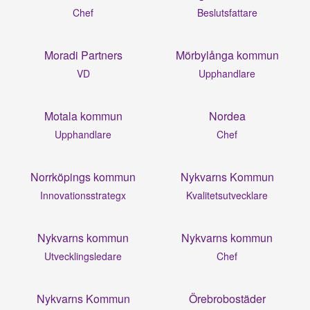
Chef
Beslutsfattare
Moradi Partners
Mörbylånga kommun
VD
Upphandlare
Motala kommun
Nordea
Upphandlare
Chef
Norrköpings kommun
Nykvarns Kommun
Innovationsstrategx
Kvalitetsutvecklare
Nykvarns kommun
Nykvarns kommun
Utvecklingsledare
Chef
Nykvarns Kommun
Örebrobostäder