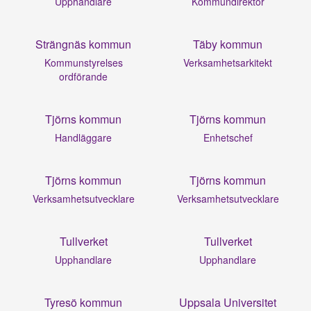
Upphandlare
Kommundirektör
Strängnäs kommun
Täby kommun
Kommunstyrelses
Verksamhetsarkitekt
ordförande
Tjörns kommun
Tjörns kommun
Handläggare
Enhetschef
Tjörns kommun
Tjörns kommun
Verksamhetsutvecklare
Verksamhetsutvecklare
Tullverket
Tullverket
Upphandlare
Upphandlare
Tyresö kommun
Uppsala Universitet