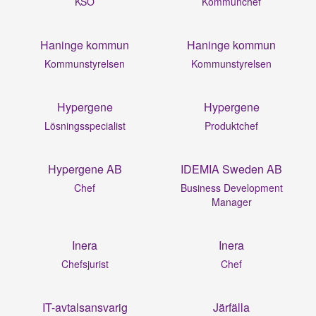
KSO
Kommunchef
Haninge kommun
Haninge kommun
Kommunstyrelsen
Kommunstyrelsen
Hypergene
Hypergene
Lösningsspecialist
Produktchef
Hypergene AB
IDEMIA Sweden AB
Chef
Business Development
Manager
Inera
Inera
Chefsjurist
Chef
IT-avtalsansvarig
Järfälla