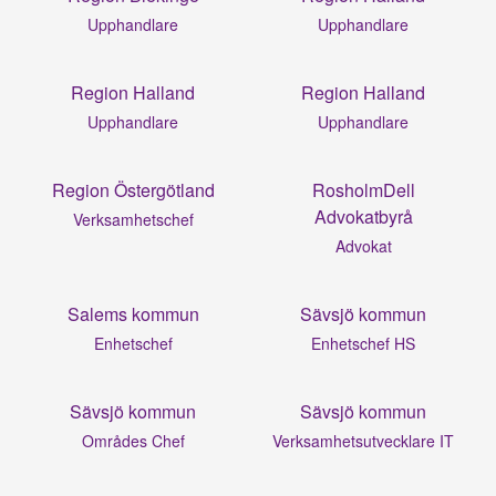
Upphandlare
Upphandlare
Region Halland
Region Halland
Upphandlare
Upphandlare
Region Östergötland
RosholmDell
Advokatbyrå
Verksamhetschef
Advokat
Salems kommun
Sävsjö kommun
Enhetschef
Enhetschef HS
Sävsjö kommun
Sävsjö kommun
Områdes Chef
Verksamhetsutvecklare IT