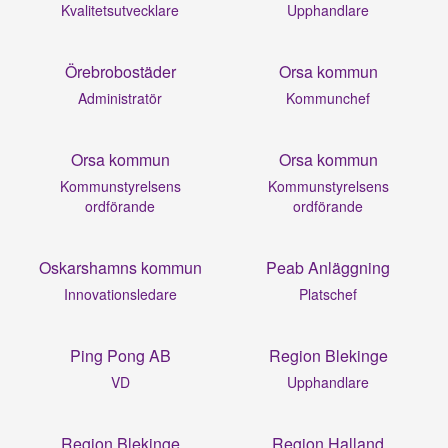
Kvalitetsutvecklare
Upphandlare
Örebrobostäder
Orsa kommun
Administratör
Kommunchef
Orsa kommun
Orsa kommun
Kommunstyrelsens
Kommunstyrelsens
ordförande
ordförande
Oskarshamns kommun
Peab Anläggning
Innovationsledare
Platschef
Ping Pong AB
Region Blekinge
VD
Upphandlare
Region Blekinge
Region Halland