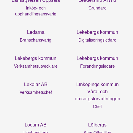
Inköp- och
Grundare
upphandlingsansvarig
Ledarna
Lekebergs kommun
Branschansvarig
Digitaliseringsledare
Lekebergs kommun
Lekebergs kommun
Verksamhetsutvecklare
Förändringsledare
Lekolar AB
Linköpings kommun
Vård- och
Verksamhetschef
omsorgsförvaltningen
Chef
Locum AB
Löfbergs
Upphandlare
Kam Offentliga