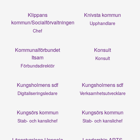
Klippans
Knivsta kommun
kommun/Socialförvaltningen
Upphandlare
Chef
Kommunalförbundet
Konsult
Itsam
Konsult
Förbundsdirektör
Kungsholmens sdf
Kungsholmens sdf
Digitaliseringsledare
Verksamhetsutvecklare
Kungsörs kommun
Kungsörs kommun
Stab- och kanslichef
Stab- och kanslichef
Länsstyrelsen Uppsala
Leadership ARTS