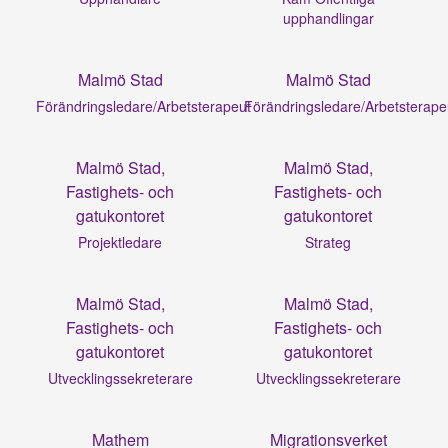
upphandlingar
Malmö Stad
Malmö Stad
Förändringsledare/Arbetsterapeut
Förändringsledare/Arbetsterape
Malmö Stad,
Malmö Stad,
Fastighets- och
Fastighets- och
gatukontoret
gatukontoret
Projektledare
Strateg
Malmö Stad,
Malmö Stad,
Fastighets- och
Fastighets- och
gatukontoret
gatukontoret
Utvecklingssekreterare
Utvecklingssekreterare
Mathem
Migrationsverket