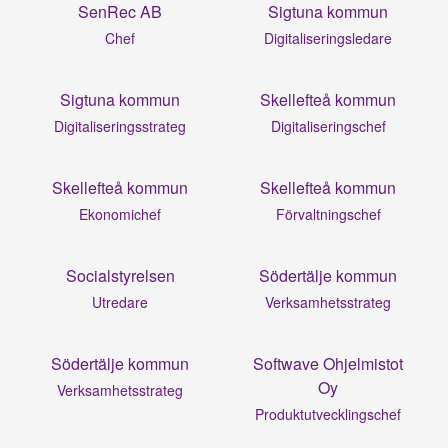
SenRec AB
Sigtuna kommun
Chef
Digitaliseringsledare
Sigtuna kommun
Skellefteå kommun
Digitaliseringsstrateg
Digitaliseringschef
Skellefteå kommun
Skellefteå kommun
Ekonomichef
Förvaltningschef
Socialstyrelsen
Södertälje kommun
Utredare
Verksamhetsstrateg
Södertälje kommun
Softwave Ohjelmistot
Oy
Verksamhetsstrateg
Produktutvecklingschef