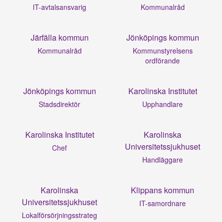
IT-avtalsansvarig
Kommunalråd
Järfälla kommun
Jönköpings kommun
Kommunalråd
Kommunstyrelsens
ordförande
Jönköpings kommun
Karolinska Institutet
Stadsdirektör
Upphandlare
Karolinska Institutet
Karolinska
Universitetssjukhuset
Chef
Handläggare
Karolinska
Klippans kommun
Universitetssjukhuset
IT-samordnare
Lokalförsörjningsstrateg