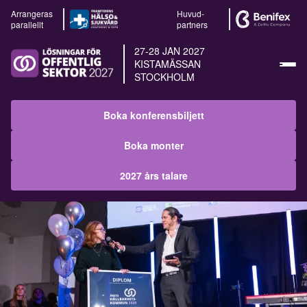
Arrangeras
Huvud-
parallellt
partners
27-28 JAN 2027
KISTAMÄSSAN
STOCKHOLM
Boka konferensbiljett
Boka monter
2027 års talare