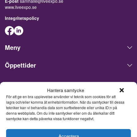
E-post
samhalle@liveexpo.se
www.liveexpo.se
Integritetspolicy
Meny
Öppettider
Live Expo arrangerar mässor, möten, konferenser och events
Hantera samtycke
på den skandinaviska marknaden. Huvudkontoret ligger i
För att ge en bra upplevelse använder vi teknik som cookies för att
Göteborg. Vi matchar människor och företag för att göra
lagra och/eller komma åt enhetsinformation. När du samtycker till dessa
affärer, nätverka och inspireras av varandra. Live Expo har
tekniker kan vi behandla data som surfbeteende eller unika ID:n på
startats av Sveriges mest erfarna entreprenörer inom mässor
denna webbplats. Om du inte samtycker eller om du återkallar ditt
och events, som lanserat över hundra nya mässor varav
samtycke kan detta påverka vissa funktioner negativt.
flertalet är idag ledande inom sina respektive branscher. Med
ett fulladdat innehåll inspirerar, utvecklar och uppdaterar vi
våra besökare och tar mässmediet till en helt ny nivå. Från och
Acceptera