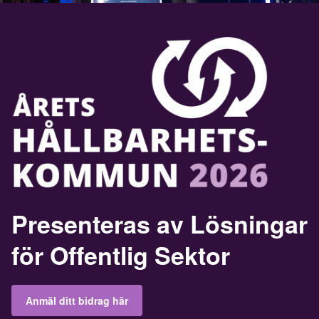
P
r
e
s
e
n
t
e
r
a
s
a
v
L
ö
s
n
i
n
g
a
r
f
ö
r
O
f
f
e
n
t
l
i
g
S
e
k
t
o
r
Anmäl ditt bidrag här