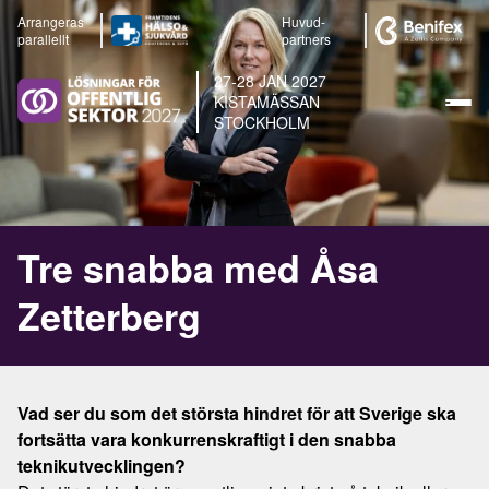
Arrangeras
Huvud-
parallellt
partners
27-28 JAN 2027
KISTAMÄSSAN
STOCKHOLM
Tre snabba med Åsa
Zetterberg
Vad ser du som det största hindret för att Sverige ska
fortsätta vara konkurrenskraftigt i den snabba
teknikutvecklingen?