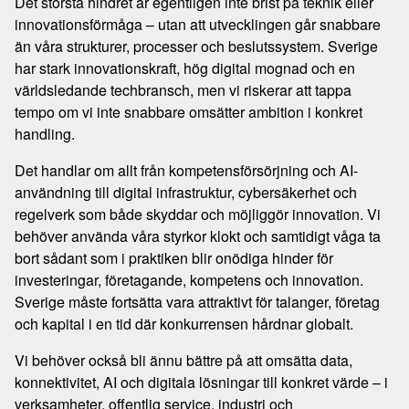
Det största hindret är egentligen inte brist på teknik eller
innovationsförmåga – utan att utvecklingen går snabbare
än våra strukturer, processer och beslutssystem. Sverige
har stark innovationskraft, hög digital mognad och en
världsledande techbransch, men vi riskerar att tappa
tempo om vi inte snabbare omsätter ambition i konkret
handling.
Det handlar om allt från kompetensförsörjning och AI-
användning till digital infrastruktur, cybersäkerhet och
regelverk som både skyddar och möjliggör innovation. Vi
behöver använda våra styrkor klokt och samtidigt våga ta
bort sådant som i praktiken blir onödiga hinder för
investeringar, företagande, kompetens och innovation.
Sverige måste fortsätta vara attraktivt för talanger, företag
och kapital i en tid där konkurrensen hårdnar globalt.
Vi behöver också bli ännu bättre på att omsätta data,
konnektivitet, AI och digitala lösningar till konkret värde – i
verksamheter, offentlig service, industri och